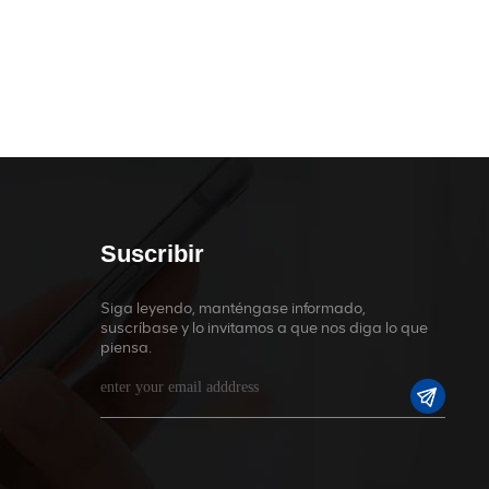
Suscribir
Siga leyendo, manténgase informado,
suscríbase y lo invitamos a que nos diga lo que
piensa.