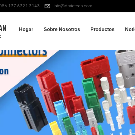
086 137 6321 3143
info@dmictech.com
Hogar
Sobre Nosotros
Productos
Noti