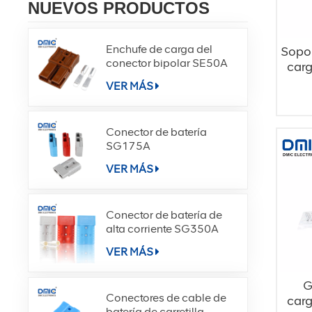
NUEVOS PRODUCTOS
Enchufe de carga del
Sopor
conector bipolar SE50A
car
GB
VER MÁS
Conector de batería
SG175A
VER MÁS
Conector de batería de
alta corriente SG350A
VER MÁS
G
Conectores de cable de
carg
batería de carretilla