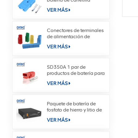
eléc
elevadora SE40A
sopo
VER MÁS
Conectores de terminales
de alimentación de
desconexión rápida
VER MÁS
SD180A
SD350A 1 par de
productos de batería para
montacargas DC Power
VER MÁS
Paquete de batería de
fosfato de hierro y litio de
celda de batería HN-L5
VER MÁS