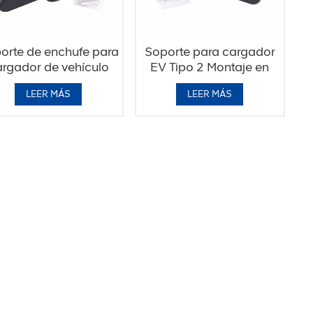
orte de enchufe para
Soporte para cargador
rgador de vehículo
EV Tipo 2 Montaje en
eléctrico europeo
pared para vehículo
LEER MÁS
LEER MÁS
eléctrico ANSI