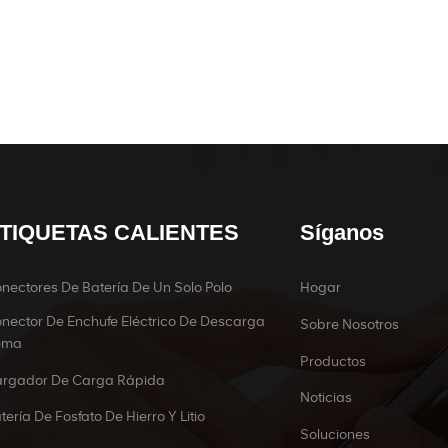
TIQUETAS CALIENTES
Síganos
nectores De Batería De Un Solo Polo
Hogar
nector De Enchufe Eléctrico De Descarga
Sobre Nosotros
ema
Productos
rgador De Carga Rápida
Noticias
tería De Fosfato De Hierro Y Litio
Soluciones