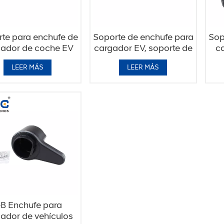
te para enchufe de
Soporte de enchufe para
Sop
gador de coche EV
cargador EV, soporte de
ca
 EN ANSI TESLA
montaje en pared,
LEER MÁS
LEER MÁS
enchufe Tesla
B Enchufe para
ador de vehículos