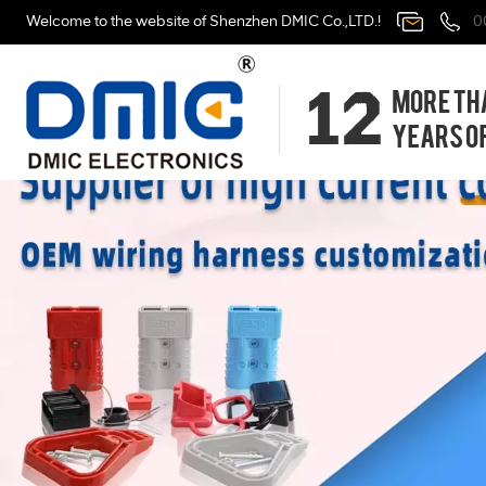
Welcome to the website of Shenzhen DMIC Co.,LTD.!
0