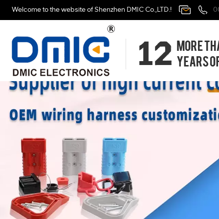
Welcome to the website of Shenzhen DMIC Co.,LTD.!
0