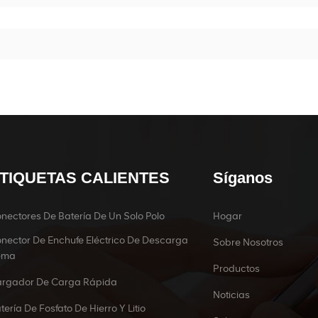
TIQUETAS CALIENTES
Síganos
nectores De Batería De Un Solo Polo
Hogar
nector De Enchufe Eléctrico De Descarga
Sobre Nosotros
ema
Productos
rgador De Carga Rápida
Noticias
tería De Fosfato De Hierro Y Litio