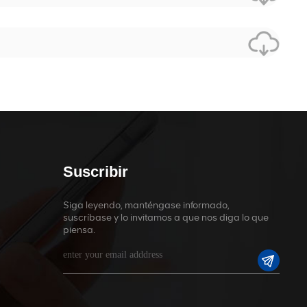
Suscribir
Siga leyendo, manténgase informado,
suscríbase y lo invitamos a que nos diga lo que
piensa.