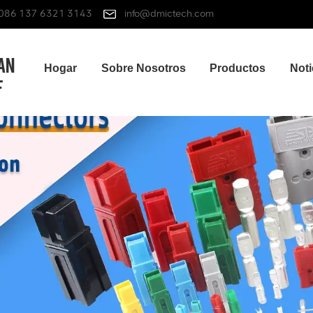
086 137 6321 3143
info@dmictech.com
Hogar
Sobre Nosotros
Productos
Noti