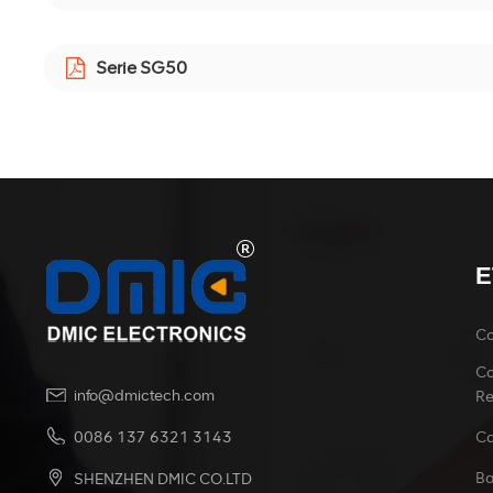
Serie SG50
E
Co
Co
info@dmictech.com
R
Ca
0086 137 6321 3143
Ba
SHENZHEN DMIC CO.LTD