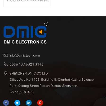
SIN80A Rema
info@dmictech.com
0086 137 6321 3143
SHENZHEN DMIC CO.LTD
Office Add:No.1408, Building 8, Qianhai Kexing Science
Park, Xixiang Street Baoan District, Shenzhen
China(518102)