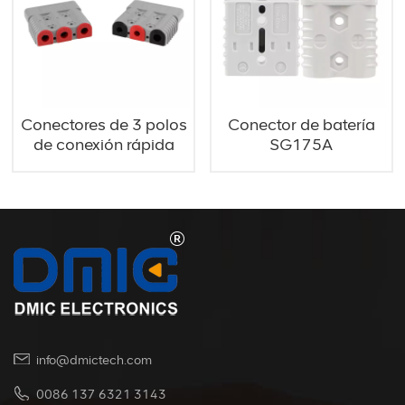
Conectores de 3 polos
Conector de batería
de conexión rápida
SG175A
SGD175A
info@dmictech.com
0086 137 6321 3143