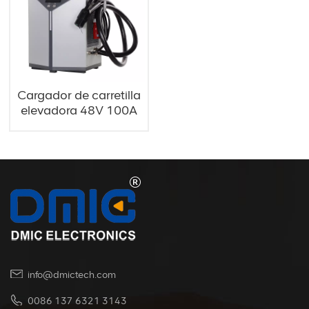
Cargador de carretilla
elevadora 48V 100A
para manipulador
telescópico
info@dmictech.com
0086 137 6321 3143