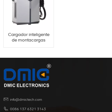
Cargador inteligente
de montacargas
eléctricos de 48V
200A
info@dmictech.com
0086 137 6321 3143