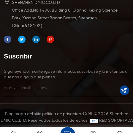
SHENZHEN DMIC CO.LTD
Office Add:No.1408, Building 8, Qianhai Kexing Science
Park, Xixiang Street Baoan District, Shenzhen
China(518102)
Suscribir
Siga leyendo, manténgase informado, suscríbase y lo invitamos a
que nos diga lo que piensa.
Blog
mapa del sitio
política de privacidad
XML
© 2026 Shenzhen
DMIC Co.,LTD. Reservados todos los derechos .
RED SOPORTADA