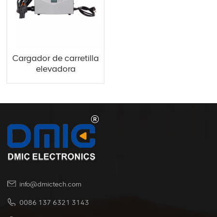
Cargador de carretilla
elevadora
contrapesada 48V
50A 3KW
info@dmictech.com
0086 137 6321 3143