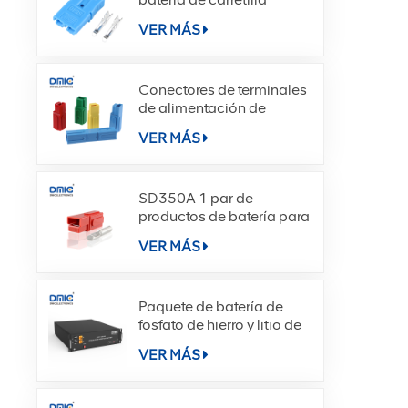
elevadora SE40A
VER MÁS
Conectores de terminales
de alimentación de
desconexión rápida
VER MÁS
SD180A
SD350A 1 par de
productos de batería para
montacargas DC Power
VER MÁS
Paquete de batería de
fosfato de hierro y litio de
celda de batería HN-L5
VER MÁS