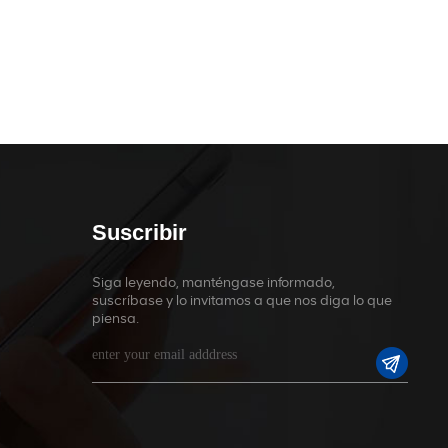
Suscribir
Siga leyendo, manténgase informado,
suscríbase y lo invitamos a que nos diga lo que
piensa.