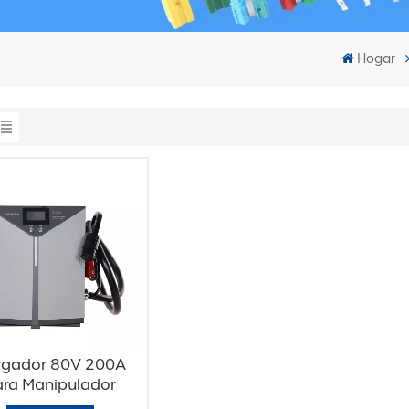
Hogar
rgador 80V 200A
ara Manipulador
Telescópico