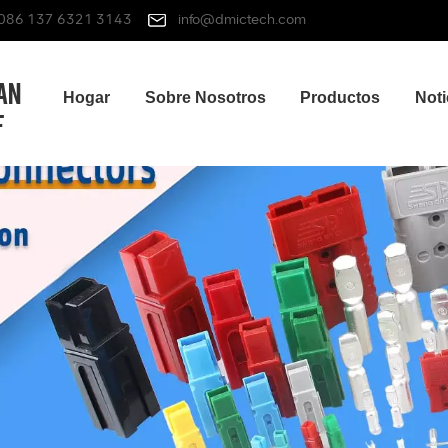
086 137 6321 3143
info@dmictech.com
Hogar
Sobre Nosotros
Productos
Noti