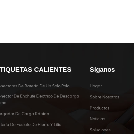
TIQUETAS CALIENTES
Síganos
nectores De Batería De Un Solo Polo
Hogar
nector De Enchufe Eléctrico De Descarga
Sobre Nosotros
ema
Productos
rgador De Carga Rápida
Noticias
tería De Fosfato De Hierro Y Litio
Soluciones