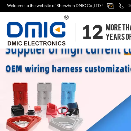
Welcome to the website of Shenzhen DMIC Co.,LTD.!
0