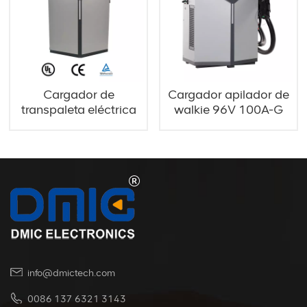
Cargador de
Cargador apilador de
transpaleta eléctrica
walkie 96V 100A-G
96V 150A-G
info@dmictech.com
0086 137 6321 3143