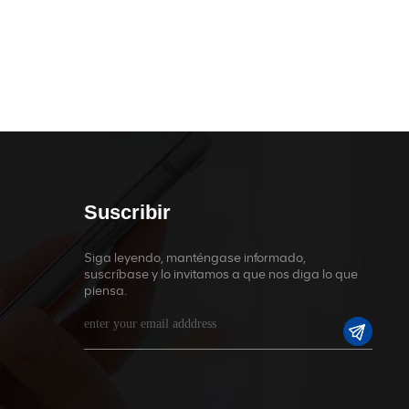
Suscribir
Siga leyendo, manténgase informado,
suscríbase y lo invitamos a que nos diga lo que
piensa.