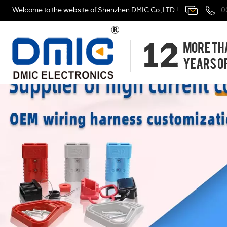
Welcome to the website of Shenzhen DMIC Co.,LTD.!
0