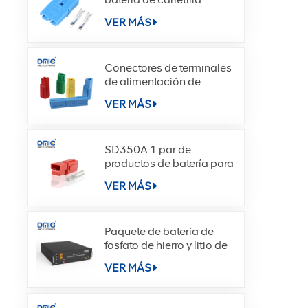
elevadora SE40A
VER MÁS
Conectores de terminales
de alimentación de
desconexión rápida
VER MÁS
SD180A
SD350A 1 par de
productos de batería para
montacargas DC Power
VER MÁS
Paquete de batería de
fosfato de hierro y litio de
celda de batería HN-L5
VER MÁS