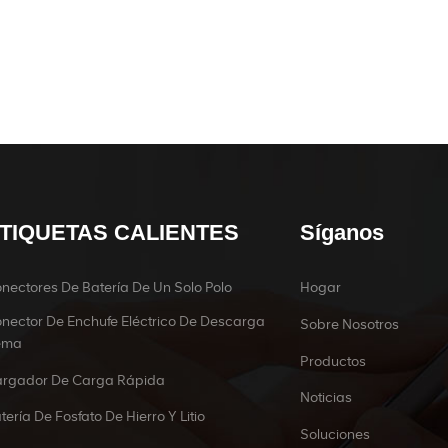
TIQUETAS CALIENTES
Síganos
nectores De Batería De Un Solo Polo
Hogar
nector De Enchufe Eléctrico De Descarga
Sobre Nosotros
ema
Productos
rgador De Carga Rápida
Noticias
tería De Fosfato De Hierro Y Litio
Soluciones