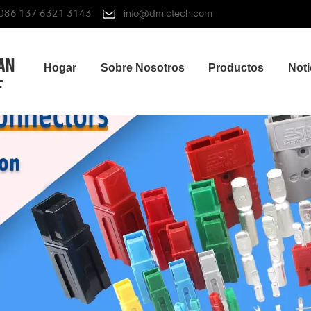
086 137 6321 3143
info@dmictech.com
Hogar
Sobre Nosotros
Productos
Noti