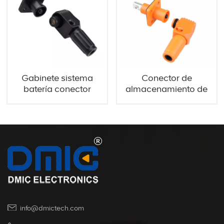
Gabinete sistema
Conector de
batería conector
almacenamiento de
estanco SN 120A
energía SN 120A
info@dmictech.com