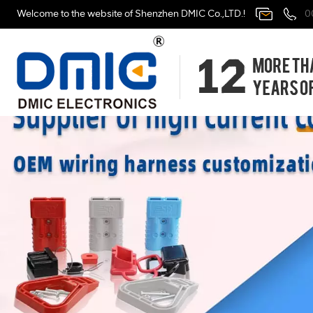
Welcome to the website of Shenzhen DMIC Co.,LTD.!
0