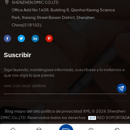
SHENZHEN DMIC CO.LTD
Office Add:No.1408, Building 8, Qianhai Kexing Science
Park, Xixiang Street Baoan District, Shenzhen
China(518102)
Suscribir
Siga leyendo, manténgase informado, suscríbase y lo invitamos a
que nos diga lo que piensa.
Blog
mapa del sitio
política de privacidad
XML
© 2026 Shenzhen
DMIC Co.,LTD. Reservados todos los derechos .
RED SOPORTADA