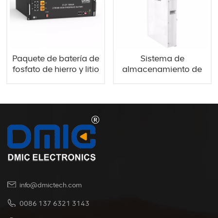
Paquete de batería de
Sistema de
fosfato de hierro y litio
almacenamiento de
de celda de batería
energía de iones de
HN-L5
litio HW-L10
info@dmictech.com
0086 137 6321 3143